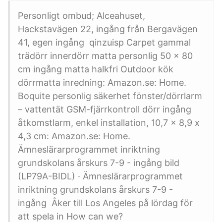
Personligt ombud; Alceahuset,
Hackstavägen 22, ingång från Bergavägen
41, egen ingång qinzuisp Carpet gammal
trädörr innerdörr matta personlig 50 x 80
cm ingång matta halkfri Outdoor kök
dörrmatta inredning: Amazon.se: Home.
Boquite personlig säkerhet fönster/dörrlarm
– vattentät GSM-fjärrkontroll dörr ingång
åtkomstlarm, enkel installation, 10,7 x 8,9 x
4,3 cm: Amazon.se: Home.
Ämneslärarprogrammet inriktning
grundskolans årskurs 7-9 - ingång bild
(LP79A-BIDL) · Ämneslärarprogrammet
inriktning grundskolans årskurs 7-9 -
ingång Åker till Los Angeles på lördag för
att spela in How can we?