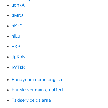
udhkA
dMrQ
oKzC
nlLu
AXP
JpKpN
IWTzR
Handynummer in english
Hur skriver man en offert
Taxiservice dalarna