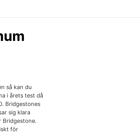
imum
en så kan du
a i årets test då
0. Bridgestones
ar sig klara
för Bridgestone.
skt för