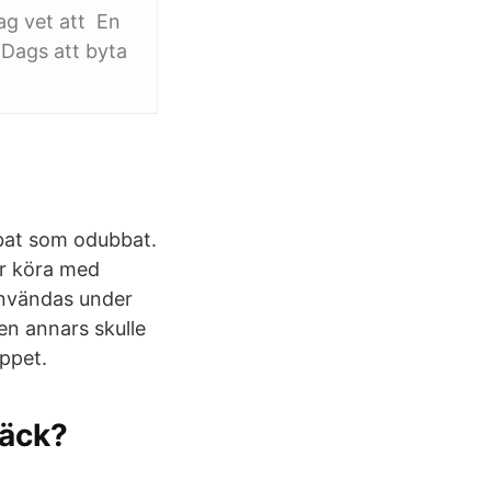
ag vet att En
 Dags att byta
bbat som odubbat.
år köra med
användas under
en annars skulle
eppet.
däck?