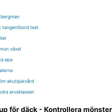
 bergman
t tangentbord test
lter
mun växel
ta epa
alarna
öm akutsjukvård
ndra arvsklassen
p för däck - Kontrollera mönster