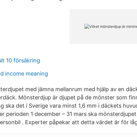
lt 10 försäkring
ld income meaning
sterdjupet med jämna mellanrum med hjälp av en dä
rdäck. Mönsterdjup är djupet på de mönster som finn
 ska det i Sverige vara minst 1,6 mm i däckets huv
er perioden 1 december – 31 mars ska mönsterdjupet
ersonbil . Experter påpekar att detta värdet är för lå