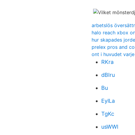
arbetslös översätt
halo reach xbox o
hur skapades jord
prelex pros and co
ont i huvudet varj
RKra
dBIru
Bu
EylLa
TgKc
usWWI