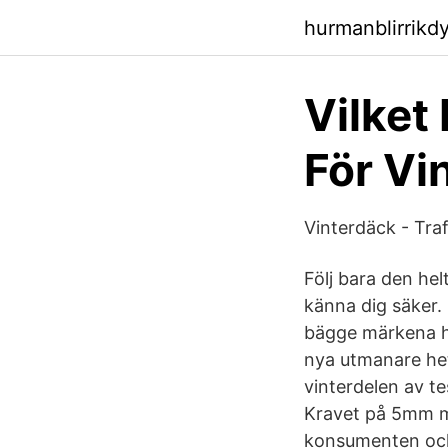
hurmanblirrik
Vilket
För Vi
Vinterdäck - Tra
Följ bara den he
känna dig säker. 
bägge märkena ha
nya utmanare het
vinterdelen av tes
Kravet på 5mm mö
konsumenten och 