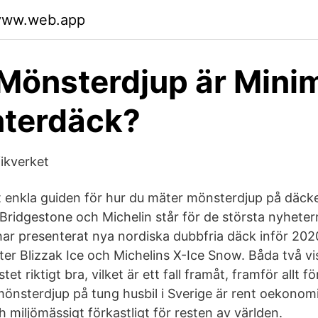
dyww.web.app
 Mönsterdjup är Min
nterdäck?
fikverket
lt enkla guiden för hur du mäter mönsterdjup på däck
Bridgestone och Michelin står för de största nyhetern
r presenterat nya nordiska dubbfria däck inför 202
er Blizzak Ice och Michelins X-Ice Snow. Båda två vis
tet riktigt bra, vilket är ett fall framåt, framför allt 
nsterdjup på tung husbil i Sverige är rent oekonomi
miljömässigt förkastligt för resten av världen.