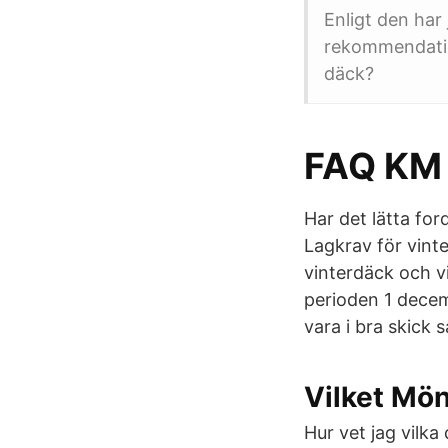
Enligt den ha
rekommendation
däck?
FAQ KM 
Har det lätta fo
Lagkrav för vinte
vinterdäck och v
perioden 1 decem
vara i bra skick 
Vilket Mö
Hur vet jag vilk