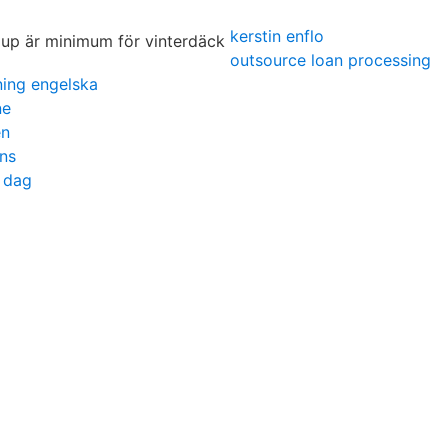
kerstin enflo
outsource loan processing
ning engelska
ne
en
ns
e dag