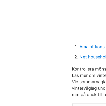
Ama af konsu
Net househo
Kontrollera mön
Läs mer om vinte
Vid sommarväglag
vinterväglag und
mm på däck till p