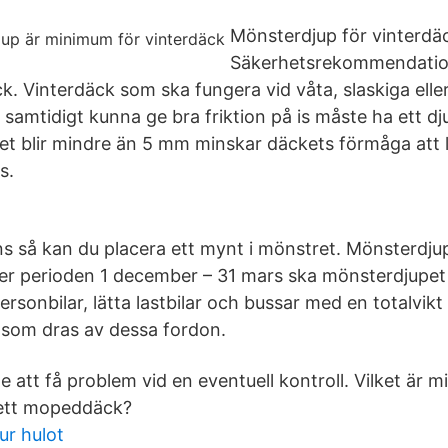
Mönsterdjup för vinterdä
Säkerhetsrekommendation
k. Vinterdäck som ska fungera vid våta, slaskiga elle
 samtidigt kunna ge bra friktion på is måste ha ett d
t blir mindre än 5 mm minskar däckets förmåga att l
s.
inns så kan du placera ett mynt i mönstret. Mönsterdj
er perioden 1 december – 31 mars ska mönsterdjupet
ersonbilar, lätta lastbilar och bussar med en totalvik
 som dras av dessa fordon.
e att få problem vid en eventuell kontroll. Vilket är mi
ett mopeddäck?
ur hulot