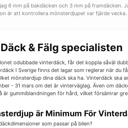
r jag 6 mm på bakdäcken och 3 mm på framdäcken. J
 är att kontrollera mönsterdjupet var fjärde vecka.
Däck & Fälg specialisten
rdonet odubbade vinterdäck, får det koppla såväl du
rdäck I Sverige finns det lagar som reglerar när du f
ilket mönsterdjup dina däck ska ha. Vinterdäck ska 
ber - 31 mars om det är vinterväglag. Även om däck
så är gummiblandningen för hård, vilket försämrar gr
nsterdjup är Minimum För Vinter
a däckdimensioner som passar på bilen?