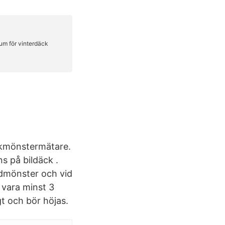
ckmönstermätare.
s på bildäck .
udmönster och vid
 vara minst 3
gt och bör höjas.