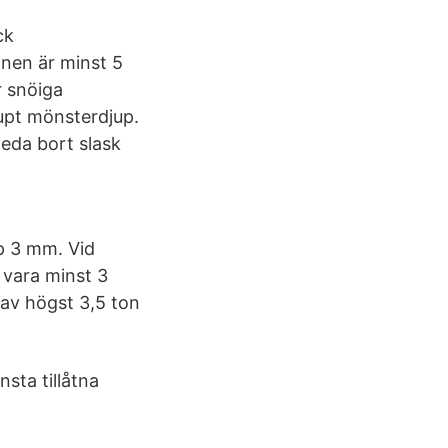
ck
en är minst 5
r snöiga
jupt mönsterdjup.
eda bort slask
up 3 mm. Vid
 vara minst 3
t av högst 3,5 ton
nsta tillåtna