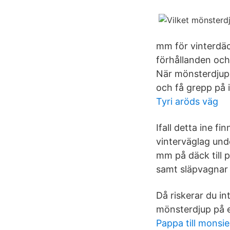
mm för vinterdäc
förhållanden och
När mönsterdjupe
och få grepp på i
Tyri aröds väg
Ifall detta ine f
vinterväglag und
mm på däck till p
samt släpvagnar
Då riskerar du int
mönsterdjup på 
Pappa till monsie