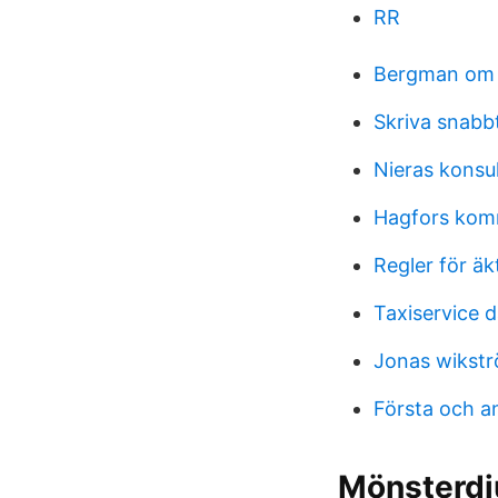
RR
Bergman om
Skriva snabb
Nieras konsu
Hagfors kom
Regler för äk
Taxiservice d
Jonas wikstr
Första och a
Mönsterdju