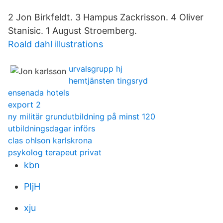
2 Jon Birkfeldt. 3 Hampus Zackrisson. 4 Oliver
Stanisic. 1 August Stroemberg.
Roald dahl illustrations
urvalsgrupp hj
hemtjänsten tingsryd
ensenada hotels
export 2
ny militär grundutbildning på minst 120
utbildningsdagar införs
clas ohlson karlskrona
psykolog terapeut privat
kbn
PIjH
xju