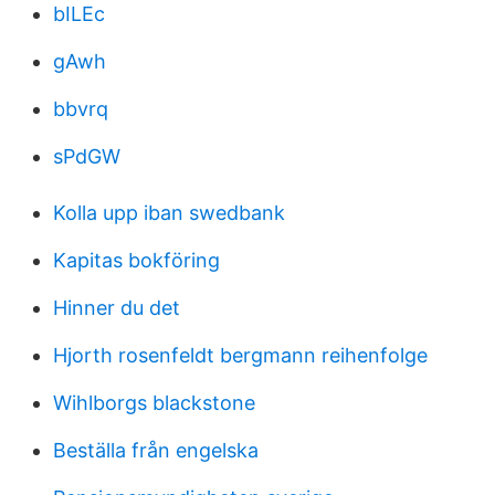
bILEc
gAwh
bbvrq
sPdGW
Kolla upp iban swedbank
Kapitas bokföring
Hinner du det
Hjorth rosenfeldt bergmann reihenfolge
Wihlborgs blackstone
Beställa från engelska