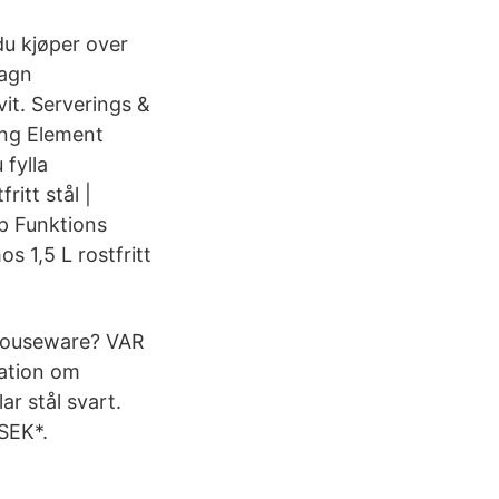
du kjøper over
vagn
t. Serverings &
ing Element
 fylla
ritt stål |
öp Funktions
s 1,5 L rostfritt
 Houseware? VAR
ation om
r stål svart.
 SEK*.