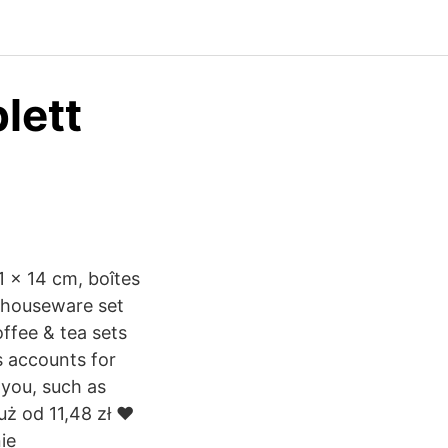
lett
1 x 14 cm, boîtes
nt houseware set
offee & tea sets
s accounts for
 you, such as
uż od 11,48 zł ♥
ie