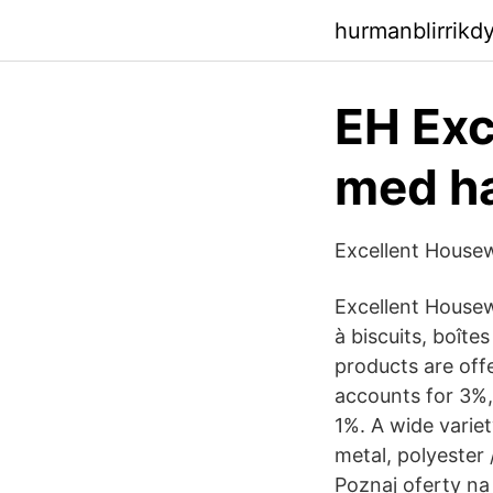
hurmanblirrik
EH Exc
med h
Excellent Housewa
Excellent Housew
à biscuits, boîte
products are offe
accounts for 3%,
1%. A wide variet
metal, polyester 
Poznaj oferty na