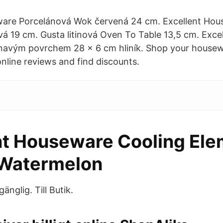
ware Porcelánová Wok červená 24 cm. Excellent Hou
ová 19 cm. Gusta litinová Oven To Table 13,5 cm. Exc
ilnavým povrchem 28 x 6 cm hliník. Shop your housew
online reviews and find discounts.
nt Houseware Cooling Ele
 Watermelon
gänglig. Till Butik.