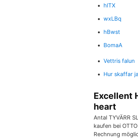
hlTX
wxLBq
hBwst
BomaA
Vettris falun
Hur skaffar j
Excellent 
heart
Antal TYVÄRR SL
kaufen bei OTTO
Rechnung möglic