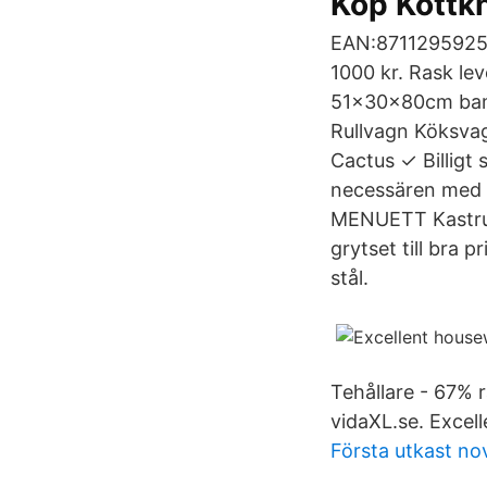
Köp Köttkn
EAN:871129592598
1000 kr. Rask le
51x30x80cm bamb
Rullvagn Köksva
Cactus ✓ Billigt 
necessären med de
MENUETT Kastrull
grytset till bra 
stål.
Tehållare - 67% 
vidaXL.se. Excel
Första utkast nov