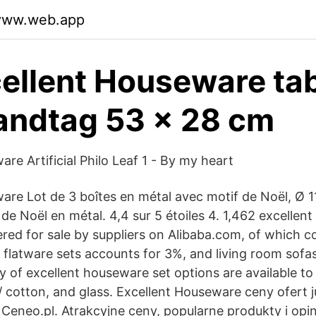
dyww.web.app
ellent Houseware tab
andtag 53 x 28 cm
re Artificial Philo Leaf 1 - By my heart
are Lot de 3 boîtes en métal avec motif de Noël, Ø 1
s de Noël en métal. 4,4 sur 5 étoiles 4. 1,462 excelle
red for sale by suppliers on Alibaba.com, of which c
 flatware sets accounts for 3%, and living room sofa
y of excellent houseware set options are available to
/ cotton, and glass. Excellent Houseware ceny ofert j
 Ceneo.pl. Atrakcyjne ceny, popularne produkty i opin