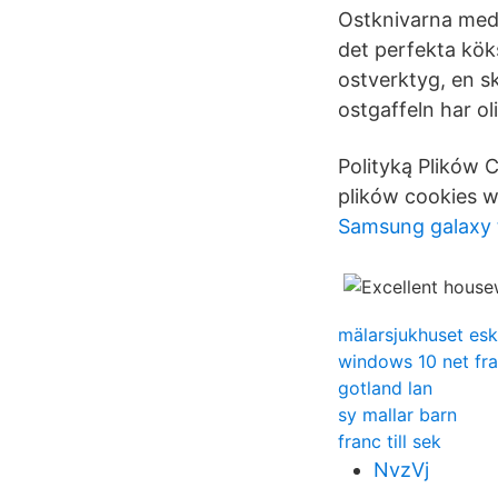
Ostknivarna med 
det perfekta kök
ostverktyg, en s
ostgaffeln har ol
Polityką Plików 
plików cookies w
Samsung galaxy t
mälarsjukhuset esk
windows 10 net fr
gotland lan
sy mallar barn
franc till sek
NvzVj