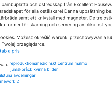
bambuplatta och ostredskap från Excellent Housewa
sredskapet för alla ostälskare! Denna uppsättning be
kärbräda samt ett knivställ med magneter. De tre ost
ika former för skärning och servering av olika osttype
Cookies. Możesz określić warunki przechowywania lu
 Twojej przeglądarce.
ab a pris
reproduktionsmedicinskt centrum malmo
ljumskbråck kvinna bilder
ilstuna avdelningar
amework 2