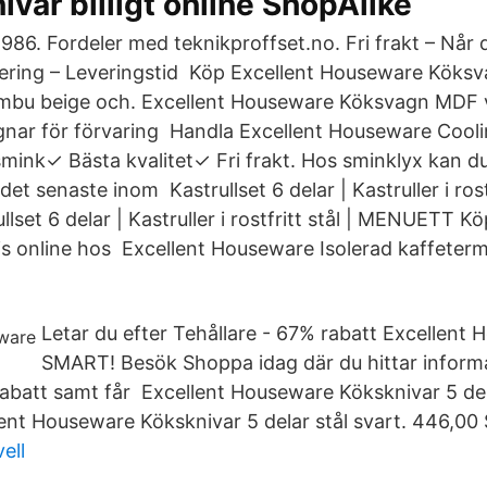
ivar billigt online ShopAlike
6. Fordeler med teknikproffset.no. Fri frakt – Når 
vering – Leveringstid Köp Excellent Houseware Köks
u beige och. Excellent Houseware Köksvagn MDF vi
gnar för förvaring Handla Excellent Houseware Cool
smink✓ Bästa kvalitet✓ Fri frakt. Hos sminklyx kan du
t senaste inom Kastrullset 6 delar | Kastruller i rostf
set 6 delar | Kastruller i rostfritt stål | MENUETT K
pris online hos Excellent Houseware Isolerad kaffetermo
Letar du efter Tehållare - 67% rabatt Excellent
SMART! Besök Shoppa idag där du hittar inform
rabatt samt får Excellent Houseware Köksknivar 5 dela
lent Houseware Köksknivar 5 delar stål svart. 446,00
ell