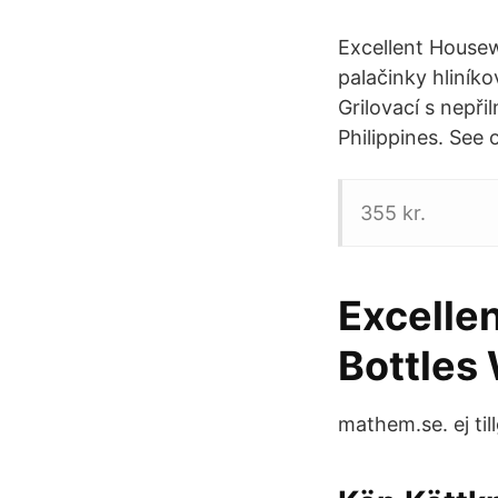
Excellent House
palačinky hliník
Grilovací s nepř
Philippines. See 
355 kr.
Excelle
Bottles
mathem.se. ej till