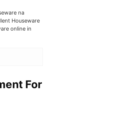
seware na
ellent Houseware
are online in
ment For