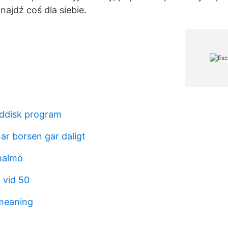
ajdź coś dla siebie.
ddisk program
ar borsen gar daligt
malmö
 vid 50
 meaning