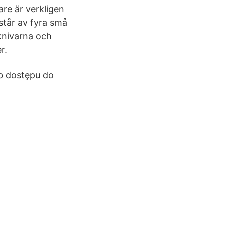
re är verkligen
står av fyra små
knivarna och
r.
b dostępu do